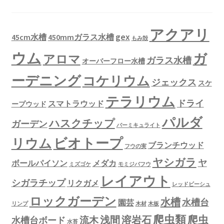
ジ
か
アクアリ
ら
gex
45cm水槽
450mmガラス水槽
もみ殻
選
ウム
ガ
択
アロマ
ガラス水槽
オーバーフロー水槽
で
ーデニング
コケリウム
き
ジェックス
スケ
ま
テラリウム
ドライ
スマトラウッド
ープウッド
す
パルダ
ハスクチップ
ガーデン
バーミキュライト
ビオトープ
リウム
ブランチウッド
フウの実
ヤシガラ
ヤ
ボールパイソン
メダカ
ミズゴケ
モミジバフウ
レイアウト
シガラチップ
リクガメ
レッドビーシュ
ロックガーデン
水槽
水槽台
園芸
リンプ
木材
木板
爬虫類
爬虫
浅間
溶岩石
流木
水槽台ボード
水苔