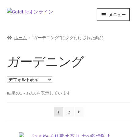
ナ
コ
メニュー
ビ
ン
ゲ
テ
ホーム
ー
ン
ホーム
“ガーデニング”にタグ付けされた商品
シ
ツ
商品一覧
ョ
へ
ガーデニング
ン
ス
記事一覧
へ
キ
ス
ッ
カートの中を見る
キ
プ
ッ
結果の1～12/16を表示しています
特定商取引法に関する表記
プ
お問い合わせ
1
2