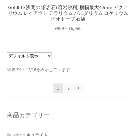
複
Goldlife 浅間の 溶岩石(溶岩砂利) 横幅最大40mm アクア
リウム レイアウト テラリウム パルダリウム コケリウム
数
ビオトープ 石組
の
価
¥
999
–
¥
6,980
バ
格
リ
こ
帯:
エ
の
¥999
ー
商
–
シ
品
¥6,980
ョ
結果の1～12/16を表示しています
に
ン
は
が
複
1
2
あ
数
り
の
ま
バ
す。
商品カテゴリー
リ
オ
エ
プ
ー
バーミキュライト