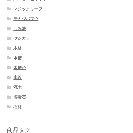
シ
シ
ョ
マジックリーフ
ョ
ン
ン
モミジバフウ
は
が
もみ殻
商
あ
品
ヤシガラ
り
ペ
ま
木材
ー
す。
水槽
ジ
オ
か
水槽台
プ
ら
シ
水苔
選
ョ
流木
択
ン
で
溶岩石
は
き
商
石材
ま
品
す
ペ
商品タグ
ー