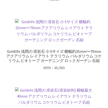
Goldlife 浅間の 溶岩石 小 Sサイズ 横幅約25mm〜70mm
アクアリウム レイアウト テラリウム パルダリウム コケ
リウム ビオトープ ガーデニング ロックガーデン 石組
価
¥
999
–
¥
6,980
格
こ
帯:
の
¥999
商
–
品
¥6,980
に
は