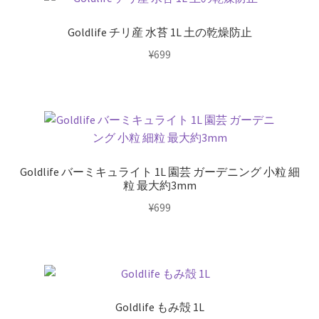
Goldlife チリ産 水苔 1L 土の乾燥防止
¥
699
Goldlife バーミキュライト 1L 園芸 ガーデニング 小粒 細
粒 最大約3mm
¥
699
Goldlife もみ殻 1L