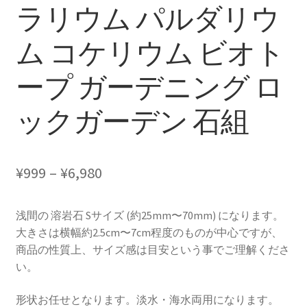
ラリウム パルダリウ
ム コケリウム ビオト
ープ ガーデニング ロ
ックガーデン 石組
価
¥
999
–
¥
6,980
格
浅間の 溶岩石 Sサイズ (約25mm〜70mm) になります。
帯:
大きさは横幅約2.5cm〜7cm程度のものが中心ですが、
¥999
商品の性質上、サイズ感は目安という事でご理解くださ
い。
–
¥6,980
形状お任せとなります。淡水・海水両用になります。