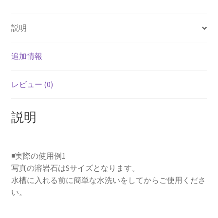
イ
ズ
説明
横
幅
追加情報
約
25mm〜
70mm
レビュー (0)
ア
ク
説明
ア
リ
ウ
ム
◾️実際の使用例1
レ
写真の溶岩石はSサイズとなります。
イ
水槽に入れる前に簡単な水洗いをしてからご使用くださ
ア
い。
ウ
ト