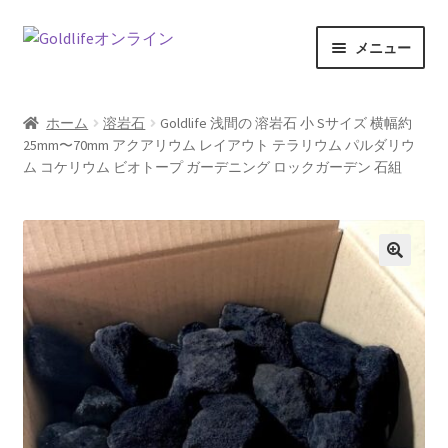
ナ
コ
メニュー
ビ
ン
ゲ
テ
ホーム
ー
ン
ホーム
溶岩石
Goldlife 浅間の 溶岩石 小 Sサイズ 横幅約
シ
ツ
25mm〜70mm アクアリウム レイアウト テラリウム パルダリウ
商品一覧
ョ
へ
ム コケリウム ビオトープ ガーデニング ロックガーデン 石組
ン
ス
記事一覧
へ
キ
ス
ッ
カートの中を見る
キ
プ
🔍
ッ
特定商取引法に関する表記
プ
お問い合わせ