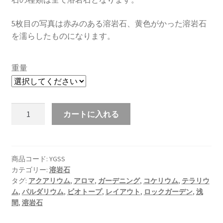
5枚目の写真は赤みのある溶岩石、黄色がかった溶岩石
を濡らしたものになります。
重量
Goldlife
カートに入れる
浅
間
の
溶
商品コード:
YGSS
カテゴリー:
溶岩石
岩
タグ:
アクアリウム
,
アロマ
,
ガーデニング
,
コケリウム
,
テラリウ
石
ム
,
パルダリウム
,
ビオトープ
,
レイアウト
,
ロックガーデン
,
浅
小
間
,
溶岩石
S
サ