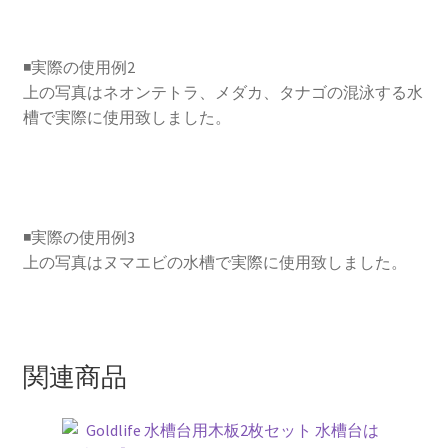
テ
ラ
◾️実際の使用例2
リ
上の写真はネオンテトラ、メダカ、タナゴの混泳する水
ウ
槽で実際に使用致しました。
ム
パ
ル
ダ
リ
◾️実際の使用例3
ウ
上の写真はヌマエビの水槽で実際に使用致しました。
ム
コ
ケ
リ
関連商品
ウ
ム
ビ
オ