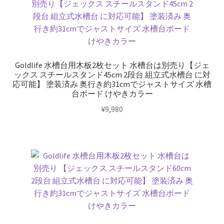
ト
ー
プ
ガ
ー
Goldlife 水槽台用木板2枚セット 水槽台は別売り【ジェ
デ
ックス スチールスタンド45cm 2段台 組立式水槽台 に対
応可能】 塗装済み 奥行き約31cmでジャストサイズ 水槽
ニ
台ボード けやきカラー
ン
¥
9,980
グ
ロ
ッ
ク
ガ
ー
デ
ン
石