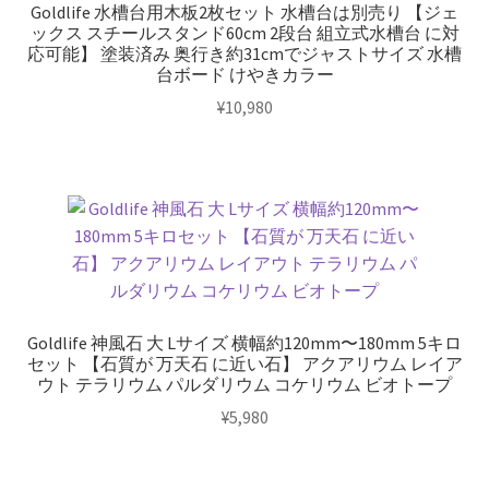
組
Goldlife 水槽台用木板2枚セット 水槽台は別売り 【ジェ
個
ックス スチールスタンド60cm 2段台 組立式水槽台 に対
応可能】 塗装済み 奥行き約31cmでジャストサイズ 水槽
台ボード けやきカラー
¥
10,980
Goldlife 神風石 大 Lサイズ 横幅約120mm〜180mm 5キロ
セット 【石質が 万天石 に近い石】 アクアリウム レイア
ウト テラリウム パルダリウム コケリウム ビオトープ
¥
5,980