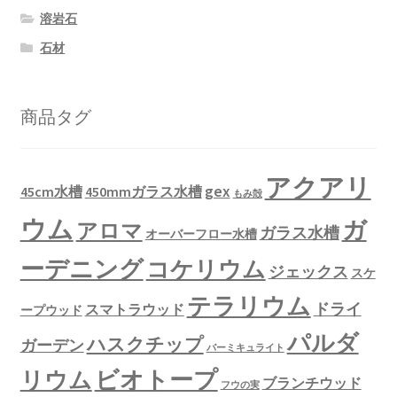
溶岩石
石材
商品タグ
アクアリ
gex
45cm水槽
450mmガラス水槽
もみ殻
ウム
ガ
アロマ
ガラス水槽
オーバーフロー水槽
ーデニング
コケリウム
ジェックス
スケ
テラリウム
ドライ
スマトラウッド
ープウッド
パルダ
ハスクチップ
ガーデン
バーミキュライト
ビオトープ
リウム
ブランチウッド
フウの実