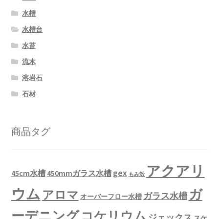
水槽
水槽台
水苔
流木
溶岩石
石材
商品タグ
アクアリ
gex
45cm水槽
450mmガラス水槽
もみ殻
ウム
ガ
アロマ
ガラス水槽
オーバーフロー水槽
ーデニング
コケリウム
ジェックス
スケ