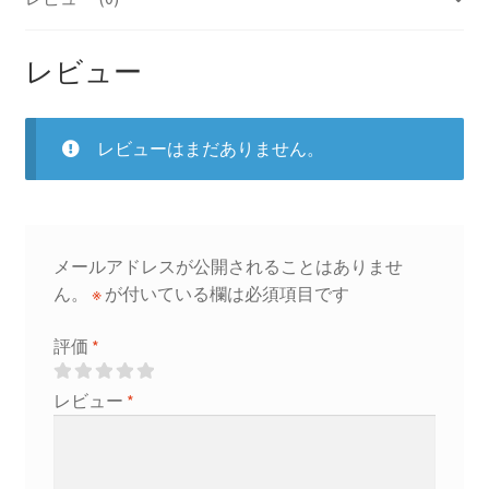
ッ
ト
水
レビュー
槽
台
は
レビューはまだありません。
別
売
り
【ジ
メールアドレスが公開されることはありませ
ェ
ん。
※
が付いている欄は必須項目です
ッ
ク
評価
*
ス
ス
レビュー
*
チ
ー
ル