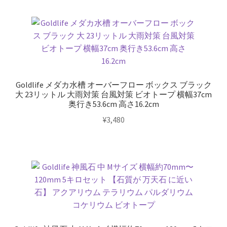
水
槽
台
ボ
ー
ド
け
Goldlife メダカ水槽 オーバーフロー ボックス ブラック
や
大 23リットル 大雨対策 台風対策 ビオトープ 横幅37cm
奥行き53.6cm 高さ16.2cm
き
カ
¥
3,480
ラ
ー
個