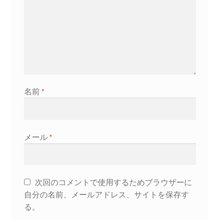
ス
タ
ン
ド
60cm
2
段
台
名前
*
組
立
式
メール
*
水
槽
台
に
次回のコメントで使用するためブラウザーに
対
自分の名前、メールアドレス、サイトを保存す
応
る。
可