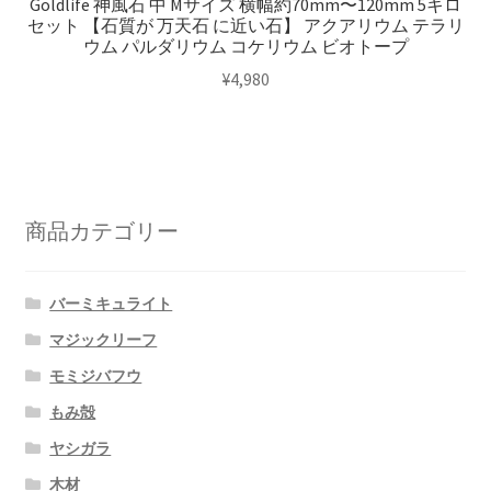
Goldlife 神風石 中 Mサイズ 横幅約70mm〜120mm 5キロ
セット 【石質が 万天石 に近い石】 アクアリウム テラリ
ウム パルダリウム コケリウム ビオトープ
¥
4,980
商品カテゴリー
バーミキュライト
マジックリーフ
モミジバフウ
もみ殻
ヤシガラ
木材