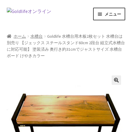
ナ
コ
メニュー
ビ
ン
ゲ
テ
ホーム
ー
ン
ホーム
水槽台
Goldlife 水槽台用木板2枚セット 水槽台は
シ
ツ
別売り 【ジェックス スチールスタンド60cm 2段台 組立式水槽台
商品一覧
ョ
へ
に対応可能】 塗装済み 奥行き約31cmでジャストサイズ 水槽台
ン
ス
ボード けやきカラー
記事一覧
へ
キ
ス
ッ
カートの中を見る
キ
プ
ッ
🔍
特定商取引法に関する表記
プ
お問い合わせ