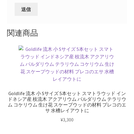
能】
塗
装
済
関連商品
み
奥
行
き
約
31cm
で
ジ
ャ
Goldlife 流木 小 Sサイズ 5本セット スマトラウッド イン
ドネシア産 枝流木 アクアリウム パルダリウム テラリウ
ス
ム コケリウム 生け花 スケープウッドの材料 プレコのエ
ト
サ 水槽レイアウトに
サ
¥
3,300
イ
ズ