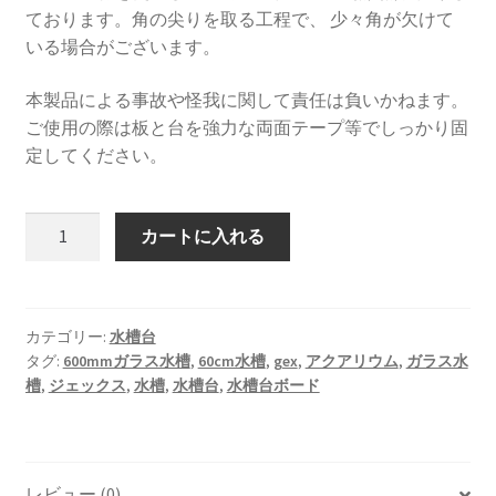
ております。角の尖りを取る工程で、 少々角が欠けて
いる場合がございます。
本製品による事故や怪我に関して責任は負いかねます。
ご使用の際は板と台を強力な両面テープ等でしっかり固
定してください。
Goldlife
カートに入れる
水
槽
台
用
カテゴリー:
水槽台
タグ:
600mmガラス水槽
,
60cm水槽
,
gex
,
アクアリウム
,
ガラス水
木
槽
,
ジェックス
,
水槽
,
水槽台
,
水槽台ボード
板
2
枚
セ
レビュー (0)