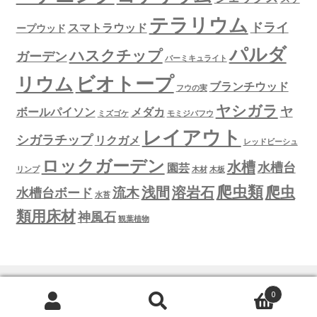
テラリウム
ドライ
スマトラウッド
ープウッド
パルダ
ハスクチップ
ガーデン
バーミキュライト
ビオトープ
リウム
ブランチウッド
フウの実
ヤシガラ
ヤ
ボールパイソン
メダカ
ミズゴケ
モミジバフウ
レイアウト
シガラチップ
リクガメ
レッドビーシュ
ロックガーデン
水槽
水槽台
園芸
リンプ
木材
木板
爬虫類
爬虫
浅間
溶岩石
流木
水槽台ボード
水苔
類用床材
神風石
観葉植物
0
検
検