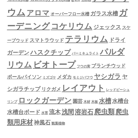
ウム
ガ
アロマ
ガラス水槽
オーバーフロー水槽
ーデニング
コケリウム
ジェックス
スケ
テラリウム
ドライ
スマトラウッド
ープウッド
パルダ
ハスクチップ
ガーデン
バーミキュライト
ビオトープ
リウム
ブランチウッド
フウの実
ヤシガラ
ヤ
ボールパイソン
メダカ
ミズゴケ
モミジバフウ
レイアウト
シガラチップ
リクガメ
レッドビーシュ
ロックガーデン
水槽
水槽台
園芸
リンプ
木材
木板
爬虫類
爬虫
浅間
溶岩石
流木
水槽台ボード
水苔
類用床材
神風石
観葉植物