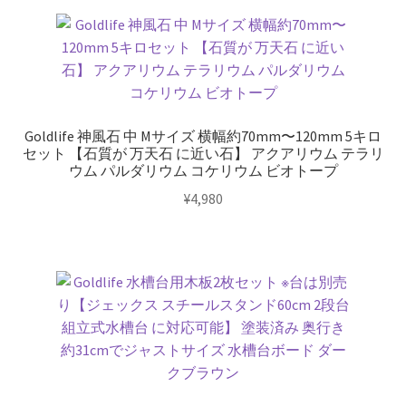
ト
ー
プ
個
Goldlife 神風石 中 Mサイズ 横幅約70mm〜120mm 5キロ
セット 【石質が 万天石 に近い石】 アクアリウム テラリ
ウム パルダリウム コケリウム ビオトープ
¥
4,980