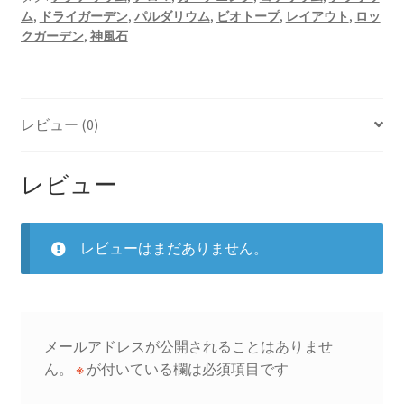
ム
,
ドライガーデン
,
パルダリウム
,
ビオトープ
,
レイアウト
,
ロッ
サ
クガーデン
,
神風石
イ
ズ
横
幅
レビュー (0)
約
120mm〜
180mm
レビュー
5
キ
ロ
レビューはまだありません。
セ
ッ
ト
【石
メールアドレスが公開されることはありませ
質
ん。
※
が付いている欄は必須項目です
が
万