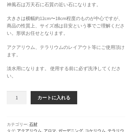
神風石は万天石に石質の近い石になります。
大きさは横幅約12cm〜18cm程度のものが中心ですが、
商品の性質上、サイズ感は目安という事でご理解くださ
い。形状お任せとなります。
アクアリウム、テラリウムのレイアウト等にご使用頂け
ます。
淡水用になります。 使用する前に必ず洗浄してくださ
い。
Goldlife
カートに入れる
神
風
石
大
カテゴリー:
石材
タグ:
アクアリウム
,
アロマ
,
ガーデニング
,
コケリウム
,
テラリウ
L