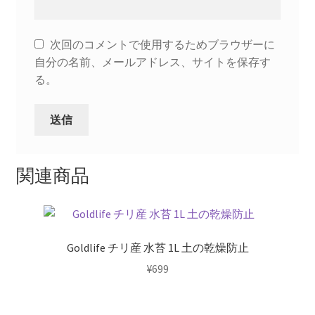
テ
ラ
リ
次回のコメントで使用するためブラウザーに
ウ
自分の名前、メールアドレス、サイトを保存す
ム
る。
パ
ル
ダ
リ
ウ
関連商品
ム
コ
ケ
リ
ウ
Goldlife チリ産 水苔 1L 土の乾燥防止
ム
¥
699
ビ
オ