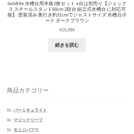
Goldlife 水槽台用木板2枚セット ※台は別売り【ジェック
ス スチールスタンド60cm 2段台 組立式水槽台 に対応可
能】 塗装済み 奥行き約31cmでジャストサイズ 水槽台ボ
ード ダークブラウン
¥
10,980
続きを読む
商品カテゴリー
バーミキュライト
マジックリーフ
モミジバフウ