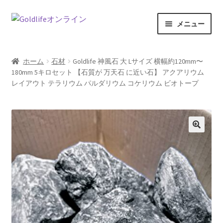
ナ
コ
メニュー
ビ
ン
ゲ
テ
ホーム
ー
ン
ホーム
石材
Goldlife 神風石 大 Lサイズ 横幅約120mm〜
シ
ツ
180mm 5キロセット 【石質が 万天石 に近い石】 アクアリウム
商品一覧
ョ
へ
レイアウト テラリウム パルダリウム コケリウム ビオトープ
ン
ス
記事一覧
へ
キ
ス
ッ
カートの中を見る
キ
プ
🔍
ッ
特定商取引法に関する表記
プ
お問い合わせ