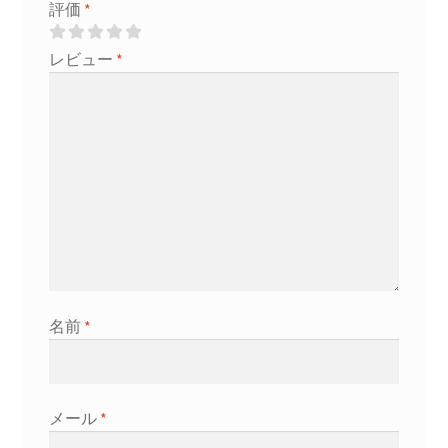
評価
*
天
石
レビュー
*
に
近
い
石】
ア
ク
ア
リ
ウ
ム
レ
名前
*
イ
ア
ウ
メール
*
ト