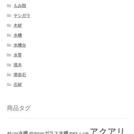
もみ殻
ヤシガラ
木材
水槽
水槽台
水苔
流木
溶岩石
石材
商品タグ
アクアリ
gex
45cm水槽
450mmガラス水槽
もみ殻